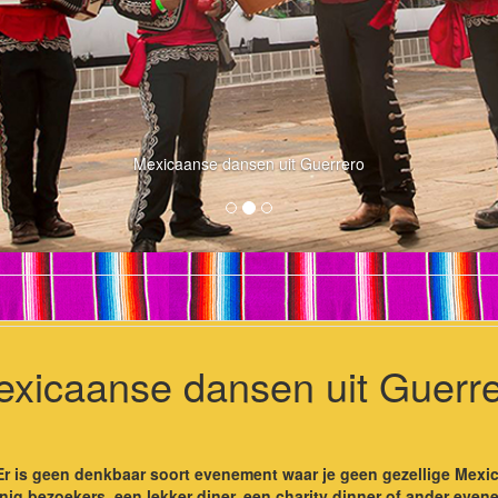
Mexicaanse dansen uit Guerrero
xicaanse dansen uit Guerr
r is geen denkbaar soort evenement waar je geen gezellige Mexic
inig bezoekers, een lekker diner, een charity dinner of ander even