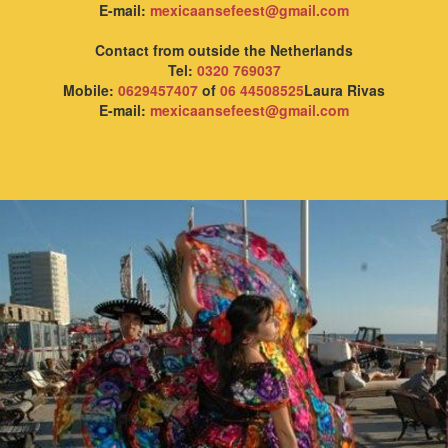
E-mail:
mexicaansefeest@gmail.com
Contact from outside the Netherlands
Tel:
0320 769037
Mobile:
0629457407
of
06 44508525
Laura Rivas
E-mail:
mexicaansefeest@gmail.com