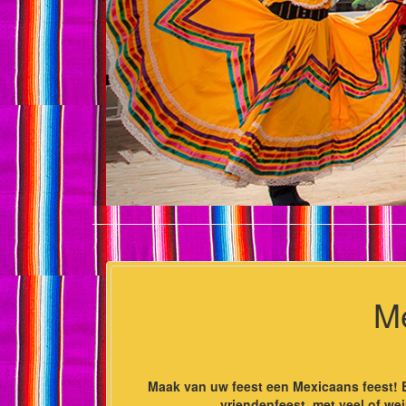
Me
Maak van uw feest een Mexicaans feest! E
vriendenfeest, met veel of we