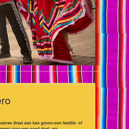
ero
aanse draai aan kan geven:een familie- of
ement voor een goed doel, etc.