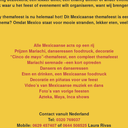
jk waar u het feest of evenement wilt organiseren, want wij brenge
hemafeest is nu helemaal hot! Dit Mexicaanse themafeest is een 
ema? Omdat Mexico staat voor mooie stranden, lekker eten, veel 
Alle Mexicaanse acts op een rij
Prijzen Mariachi, danseressen foodtruck, decoratie
“Cinco de mayo”-themafeest, een compleet themafeest
Mariachi serenade –een kort optreden
Dansers en danseressen
Eten en drinken, een Mexicaanse foodtruck
Decoratie en piñatas voor uw feest
Video’s van Mexicaanse muziek en dans
Foto’s van vorige feesten
Azteka, Maya, Inca shows
Contact vanuit Nederland
Tel:
0320 769037
Mobile:
0629 457407
of
0644 508525
Laura Rivas