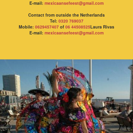
E-mail:
mexicaansefeest@gmail.com
Contact from outside the Netherlands
Tel:
0320 769037
Mobile:
0629457407
of
06 44508525
Laura Rivas
E-mail:
mexicaansefeest@gmail.com