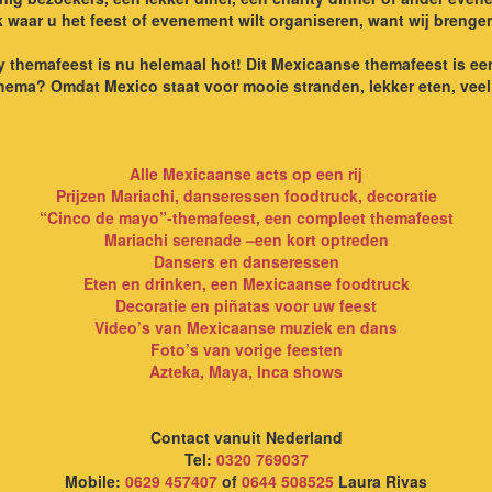
jk waar u het feest of evenement wilt organiseren, want wij brenge
hemafeest is nu helemaal hot! Dit Mexicaanse themafeest is een 
ema? Omdat Mexico staat voor mooie stranden, lekker eten, veel 
Alle Mexicaanse acts op een rij
Prijzen Mariachi, danseressen foodtruck, decoratie
“Cinco de mayo”-themafeest, een compleet themafeest
Mariachi serenade –een kort optreden
Dansers en danseressen
Eten en drinken, een Mexicaanse foodtruck
Decoratie en piñatas voor uw feest
Video’s van Mexicaanse muziek en dans
Foto’s van vorige feesten
Azteka, Maya, Inca shows
Contact vanuit Nederland
Tel:
0320 769037
Mobile:
0629 457407
of
0644 508525
Laura Rivas