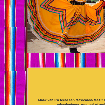
Maak van uw feest een Mexicaans feest! E
vriendenfeest, met veel of we