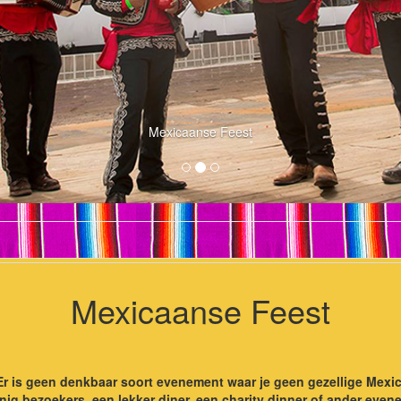
Mexicaanse Feest
Mexicaanse Feest
r is geen denkbaar soort evenement waar je geen gezellige Mexic
inig bezoekers, een lekker diner, een charity dinner of ander even